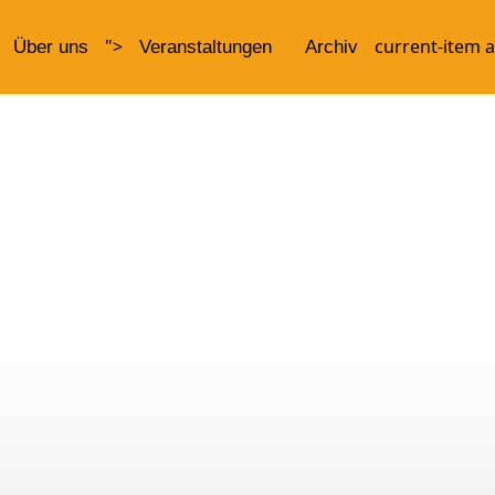
">
current-item a
Über uns
Veranstaltungen
Archiv